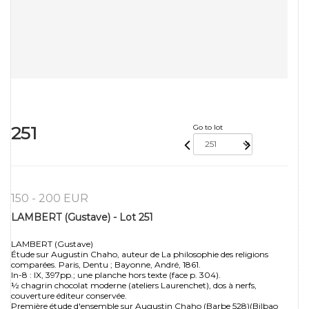
251
Go to lot
150 - 200 EUR
LAMBERT (Gustave) - Lot 251
LAMBERT (Gustave)
Étude sur Augustin Chaho, auteur de La philosophie des religions
comparées. Paris, Dentu ; Bayonne, André, 1861.
In-8 : IX, 397pp.; une planche hors texte (face p. 304).
½ chagrin chocolat moderne (ateliers Laurenchet), dos à nerfs,
couverture éditeur conservée.
Première étude d'ensemble sur Augustin Chaho (Barbe 528)(Bilbao