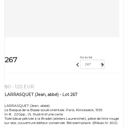
267
Go to lot
80 - 120 EUR
LARRASQUET (Jean, abbé) - Lot 267
LARRASQUET (Jean, abbé)
Le Basque de la Basse-soule orientale. Paris, Klincksieck, 1939.
In-8 : 220pp., (1). Illustré d'une carte.
Toile bleue pétrole à la Bradel (ateliers Laurenchet), pièce de titre rouge
sur dos, couverture éditeur conservée. Bel exemplaire. (Bilbao IV, 602)