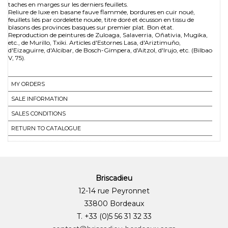
taches en marges sur les derniers feuillets.
Reliure de luxe en basane fauve flammée, bordures en cuir noué,
feuillets liés par cordelette nouée, titre doré et écusson en tissu de
blasons des provinces basques sur premier plat. Bon état.
Reproduction de peintures de Zuloaga, Salaverria, Oñativia, Mugika,
etc., de Murillo, Txiki. Articles d'Estornes Lasa, d'Ariztimuño,
d'Eizaguirre, d'Alcibar, de Bosch-Gimpera, d'Aitzol, d'Irujo, etc. (Bilbao
V, 75).
MY ORDERS
SALE INFORMATION
SALES CONDITIONS
RETURN TO CATALOGUE
Briscadieu
12-14 rue Peyronnet
33800 Bordeaux
T. +33 (0)5 56 31 32 33