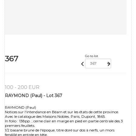
367
Go to lot
100 - 200 EUR
RAYMOND (Paul) - Lot 367
RAYMOND (Paul)
Notices sur l'intendance en Béarn et sur les états de cette province.
Avec le catalogue des Maisons Nobles. Paris, Dupont, 1865.
In folio : 138pp. ; cerne clair en marge en pied en partie centrale des 3
premiers feuillets.
1/2 basane brune de l'époque, titre doré sur dos à nerfs, un mors
fendillé en entrée en tête.