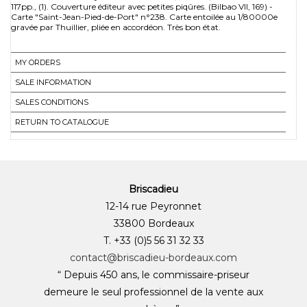
117pp., (1). Couverture éditeur avec petites piqûres. (Bilbao VII, 169) -
Carte "Saint-Jean-Pied-de-Port" n°238. Carte entoilée au 1/80000e
gravée par Thuillier, pliée en accordéon. Très bon état.
MY ORDERS
SALE INFORMATION
SALES CONDITIONS
RETURN TO CATALOGUE
Briscadieu
12-14 rue Peyronnet
33800 Bordeaux
T. +33 (0)5 56 31 32 33
contact@briscadieu-bordeaux.com
“ Depuis 450 ans, le commissaire-priseur
demeure le seul professionnel de la vente aux