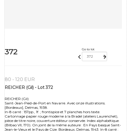
372
Go to lot
80 - 120 EUR
REICHER (Gil) - Lot 372
REICHER (Gil)
Saint-Jean-Pied-de-Port en Navarre. Avec onze illustrations.
[Bordeaux], Delmas, 1938.
In-8 carré : 157pp., 1f. ; frontispice et 7 planches hors texte.
Cartonnage papier rouge moderne à la Bradel (ateliers Laurenchet),
pièce de titre noire, couverture éditeur conservée. Index alphabétique.
(Bilbao VII, 170). On joint de la même auteure : En Pays basque Saint-
Jean-le-Vieux et le Pays de Cize. Bordeaux, Delmas, 1943. In-8 carré :