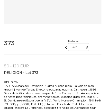
373
Go to lot
80 - 120 EUR
RELIGION - Lot 373
RELIGION
TARTAS (Jean de) [Dévotion] : Onsa hilceco bidia [La voie de bien
mourir] Ivan de Tartas Erretorrc euscaraz eguina. Orthecen....1666.
Seconde édition de ce livre basque de J. de Tartas, curé d'Aroue, suivie
de notes biographiques, grammaticales, lexicologiques, etc., par M. J.-
B. Darricarrère (Extrait de la RIEV). Paris, Honoré Champion, 1911. In-8
: 2f., 108pp., XXXIII, 1f. (table) ; 1 facsimilé in-texte. Toile bleu roi à la
Bradel (ateliers Laurenchet), pièce de titre noire, couverture éditeur