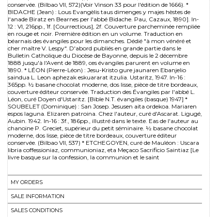
conservée. (Bilbao VII, 572)(Voir Vinson 33 pour l'édition de 1666). *
BIDACHE (Jean) : Lous Evangèlis taus dimenges y majes hèstes de
l'anade Biratz en Bearnes per l'abbé Bidache. Pau, Cazaux, 1890]. In-
12 : VI, 216pp., 1f. [Courrectious], 2f. Couverture parcheminée rempliée
en rouge et noir. Première édition en un volume. Traduction en
béarnais des évangiles pour les dimanches. Dédié "à mon vénéré et
cher maître V. Lespy". D'abord publiés en grande partie dans le
Bulletin Catholique du Diocèse de Bayonne, depuis le 2 décembre
1888 jusqu'à l'Avent de 1889, ces évangiles parurent en volume en
1890. * LÉON (Pierre-Léon) : Jesu-Kristo gure jaunaren Ebanjelio
saindua L. Leon aphezak eskuararat itzulia. Ustaritz, 1947. In-16 :
365pp. ½ basane chocolat moderne, dos lisse, pièce de titre bordeaux,
couverture éditeur conservée. Traduction des Évangiles par l'abbé L.
Léon, curé Doyen d'Ustaritz. [Bible N.T. évangiles (basque) 1947] *
SOUBELET (Dominique) : San Josep. Jesusen aita ordekoa. Mariaren
espos laguna. Elizaren patroina. Chez l'auteur, curé d'Ascarat. Ligugé,
Aubin. 1942. In-16 : 3f., 186pp., illustré dans le texte. Eas de l'auteur au
chanoine P. Greciet, supérieur du petit séminaire. ½ basane chocolat
moderne, dos lisse, pièce de titre bordeaux, couverture éditeur
conservée. (Bilbao VII, 537) * ETCHEGOYEN, curé de Mauléon : Uscara
libria coffessioniaz, communioniaz, eta Meçaco Sacrificio Saintiaz [Le
livre basque sur la confession, la communion et le saint
MY ORDERS
SALE INFORMATION
SALES CONDITIONS