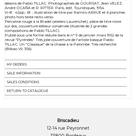
dessins de Pablo TILLAC. Photographies de GOURSAT, Jean VELEZ,
André OCAÑA et R. RITTER. Paris, édit. Touristiques, 1954.
In-8 : 42pp., 6f. ; illustration de titre par Ramiro ARRUE et 6 planches
photo hors texte recto verso.
Percaline rouge à la Bradel (ateliers Laurenchet), pièce de titre noire
sur dos, couverture éditeur conservée (illustrée de 2 grandes
compositions de Pablo TILLAC).
Publié sous une forme réduite dans le n° 9 de janvier-mars 1952 de la
revue "Pyrénées". Très jolie couverture de l'artiste basque Pablo
TILLAC. Un "Classique" de la chasse à la Palombe. Très recherché.
(Bilbao VII, 356)
MY ORDERS
SALE INFORMATION
SALES CONDITIONS
RETURN TO CATALOGUE
Briscadieu
12-14 rue Peyronnet
33800 Bordeaux