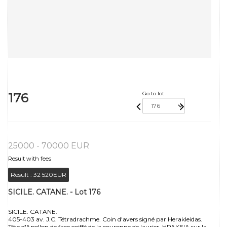
176
Go to lot
25000 - 70000 EUR
Result with fees
Result :
32 520EUR
SICILE. CATANE. - Lot 176
SICILE. CATANE.
405-403 av. J.C. Tétradrachme. Coin d'avers signé par Herakleidas.
Tête d'Apollon de face coiffé de la couronne de laurier. HPAKEIA sur la