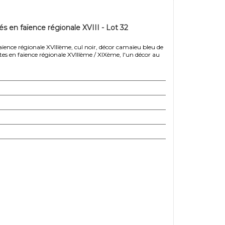
s en faïence régionale XVIII - Lot 32
ïence régionale XVIIIème, cul noir, décor camaïeu bleu de
ettes en faïence régionale XVIIIème / XIXème, l'un décor au