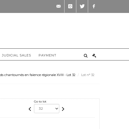
contact@briscadieu-
instagram
twitter
facebook
bordeaux.com
JUDICIAL SALES
PAYMENT
ds chantournés en faïence régionale XVIII - Lot 32
Lot n° 32
Go to lot