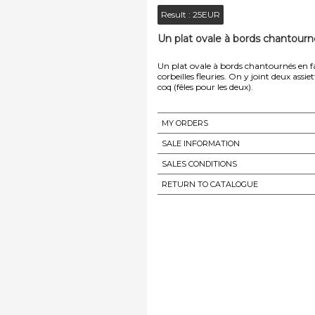
Result :
25EUR
Un plat ovale à bords chantourné
Un plat ovale à bords chantournés en fa
corbeilles fleuries. On y joint deux assi
coq (fêles pour les deux).
MY ORDERS
SALE INFORMATION
SALES CONDITIONS
RETURN TO CATALOGUE