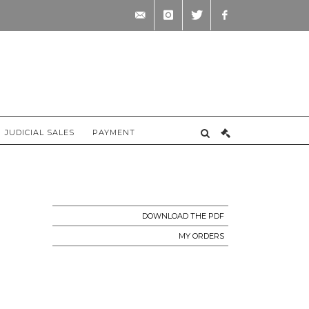
contact@briscadieu-
instagram
twitter
facebook
bordeaux.com
JUDICIAL SALES
PAYMENT
DOWNLOAD THE PDF
MY ORDERS