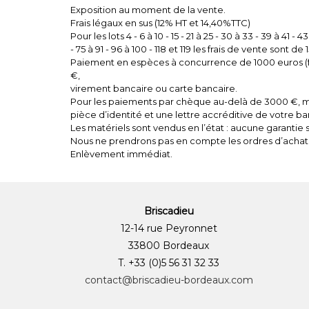
Exposition au moment de la vente.
Frais légaux en sus (12% HT et 14,40%TTC)
Pour les lots 4 - 6 à 10 - 15 - 21 à 25 - 30 à 33 - 39 à 41 - 43
- 75 à 91 - 96 à 100 - 118 et 119 les frais de vente sont d
Paiement en espèces à concurrence de 1000 euros (fr
€,
virement bancaire ou carte bancaire.
Pour les paiements par chèque au-delà de 3000 €, me
pièce d’identité et une lettre accréditive de votre b
Les matériels sont vendus en l’état : aucune garantie su
Nous ne prendrons pas en compte les ordres d’achat
Enlèvement immédiat.
Briscadieu
12-14 rue Peyronnet
33800 Bordeaux
T. +33 (0)5 56 31 32 33
contact@briscadieu-bordeaux.com