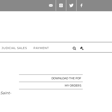
contact@briscadieu-
instagram
twitter
facebook
bordeaux.com
JUDICIAL SALES
PAYMENT
DOWNLOAD THE PDF
MY ORDERS
Saint-