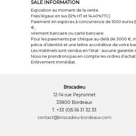
SALE INFORMATION
Exposition au moment de la vente.
Frais légaux en sus (12% HT et 14,40%TTC)
Paiement en espèces à concurrence de 1000 euros (fr
€,
virement bancaire ou carte bancaire.
Pour les paiements par chèque au-delà de 3000 €, me
pièce d’identité et une lettre accréditive de votre b
Les matériels sont vendus en l’état : aucune garantie su
Nous ne prendrons pas en compte les ordres d’achat
Enlèvement immédiat.
Briscadieu
12-14 rue Peyronnet
33800 Bordeaux
T. +33 (0)5 56 31 32 33
contact@briscadieu-bordeaux.com