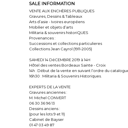
SALE INFORMATION
VENTE AUX ENCHÈRES PUBLIQUES
Gravures, Dessins & Tableaux
Arts d’asie - Ivoires européens
Mobilier et objets d’arts
Militaria & souvenirs historiQUES
Provenances :
Successions et collections particulieres
Collections Jean Cayrol (1911-2005)
SAMEDI 14 DéCEMBRE 2019 à 14H
Hôtel des ventes Bordeaux Sainte - Croix
14h : Début de la vente en suivant l’ordre du catalogu
16h30 : Militaria & Souvenirs Historiques.
EXPERTS DE LA VENTE
Gravures anciennes :
M. Michel CONVERT
06 30 36 96 13
Dessins anciens :
(pour les lots 9 et 11)
Cabinet de Bayser
01 47 03 49 87