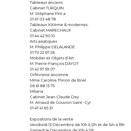
Tableaux anciens :
Cabinet TURQUIN
M. Stéphane Pint a
01 47 03 48 78
Tableaux XIXème & modernes :
Cabinet MARECHAUX
01 44 42 90 10
Arts asiatiques :
M. Philippe DELALANDE
01 70 22 67 26
Mobilier et Objets d’Art :
M. Pierre-François DAYOT
01 42 97 59 07
Orfèvrerie ancienne :
Mme Caroline Thirion de Briel
06 61 88 13 75
Miliaria :
Cabinet Jean-Claude Dey
M. Arnaud de Gouvion Saint -Cyr
01 47 41 65 31
Expositions de la vente
Vendredi 13 Décembre de 10h à 12h et de 14h à 19h
Samedi 14 Décembre de 10h à 12h