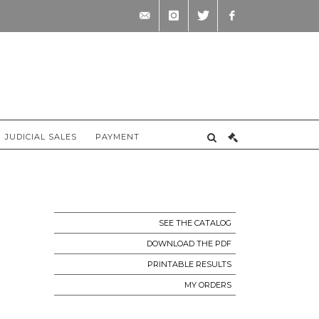
contact@briscadieu-
instagram
twitter
facebook
bordeaux.com
JUDICIAL SALES
PAYMENT
SEE THE CATALOG
DOWNLOAD THE PDF
PRINTABLE RESULTS
MY ORDERS