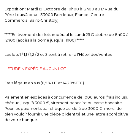
Exposition : Mardi 19 Octobre de 10h00 à 12h00 au 17 Rue du
Père Louis Jabrun, 33000 Bordeaux, France (Centre
Commercial Saint-Christoly)
*****Enlèvement des lots impératif le Lundi 25 Octobre de 8h00 à
12h00 (accès à la borne jusqu’à 11h00).*****
Les lots 1 / 1,1 / 1,2 / 2 et 3 sont à retirer à l'Hôtel des Ventes
L'ETUDE N'EXPÉDIE AUCUN LOT
Frais légaux en sus (11,9% HT et 14,28%TTC)
Paiement en espèces à concurrence de 1000 euros (frais inclus),
chèque jusqu’à 3000 €, virement bancaire ou carte bancaire.
Pour les paiements par chèque au-delà de 3000 €, merci de
bien vouloir fournir une pièce d’identité et une lettre accréditive
de votre banque.