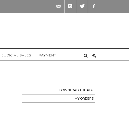
contact@briscadieu-
instagram
twitter
facebook
bordeaux.com
JUDICIAL SALES
PAYMENT
DOWNLOAD THE PDF
MY ORDERS