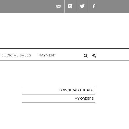
contact@briscadieu-
instagram
twitter
facebook
bordeaux.com
JUDICIAL SALES
PAYMENT
DOWNLOAD THE PDF
MY ORDERS