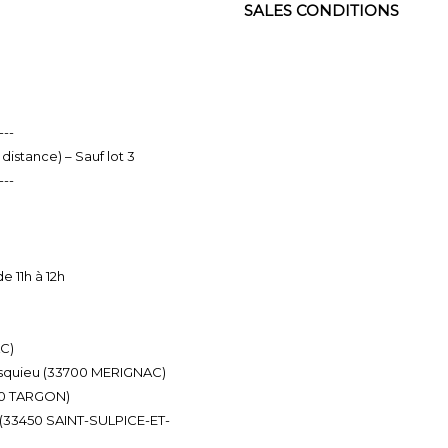
SALES CONDITIONS
---
tance) – Sauf lot 3
---
e 11h à 12h
AC)
esquieu (33700 MERIGNAC)
760 TARGON)
ne (33450 SAINT-SULPICE-ET-