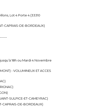
llons, Lot 4 Porte 4 (33310
 SAINT-CAPRAIS-DE-BORDEAUX)
------
e jusqu’à 18h ou Mardi 4 Novembre
LORMONT) - VOLUMINEUX ET ACCES
SAC)
ERIGNAC)
RGON)
50 SAINT-SULPICE-ET-CAMEYRAC)
AINT-CAPRAIS-DE-BORDEAUX)