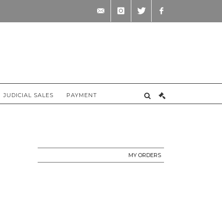
contact@briscadieu-
instagram
twitter
facebook
bordeaux.com
JUDICIAL SALES
PAYMENT
MY ORDERS