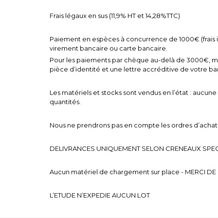
Frais légaux en sus (11,9% HT et 14,28%TTC)
Paiement en espèces à concurrence de 1000€ (frais i
virement bancaire ou carte bancaire.
Pour les paiements par chèque au-delà de 3000€, mer
pièce d’identité et une lettre accréditive de votre b
Les matériels et stocks sont vendus en l’état : aucune 
quantités.
Nous ne prendrons pas en compte les ordres d’achat
DELIVRANCES UNIQUEMENT SELON CRENEAUX SPECI
Aucun matériel de chargement sur place - MERCI D
L’ETUDE N’EXPEDIE AUCUN LOT