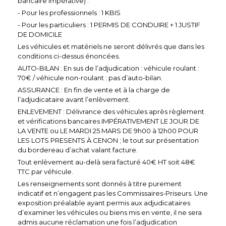
bancaire impérative) :
- Pour les professionnels : 1 KBIS
- Pour les particuliers : 1 PERMIS DE CONDUIRE + 1 JUSTIF
DE DOMICILE
Les véhicules et matériels ne seront délivrés que dans les
conditions ci-dessus énoncées.
AUTO-BILAN : En sus de l’adjudication : véhicule roulant :
70€ / véhicule non-roulant : pas d’auto-bilan.
ASSURANCE : En fin de vente et à la charge de
l’adjudicataire avant l’enlèvement.
ENLEVEMENT : Délivrance des véhicules après règlement
et vérifications bancaires IMPÉRATIVEMENT LE JOUR DE
LA VENTE ou LE MARDI 25 MARS DE 9h00 à 12h00 POUR
LES LOTS PRESENTS À CENON ; le tout sur présentation
du bordereau d’achat valant facture.
Tout enlèvement au-delà sera facturé 40€ HT soit 48€
TTC par véhicule.
Les renseignements sont donnés à titre purement
indicatif et n’engagent pas les Commissaires-Priseurs. Une
exposition préalable ayant permis aux adjudicataires
d’examiner les véhicules ou biens mis en vente, il ne sera
admis aucune réclamation une fois l’adjudication