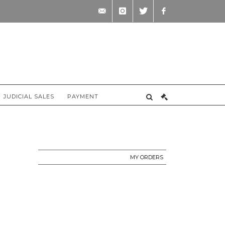
contact@briscadieu-
instagram
twitter
facebook
bordeaux.com
JUDICIAL SALES
PAYMENT
MY ORDERS