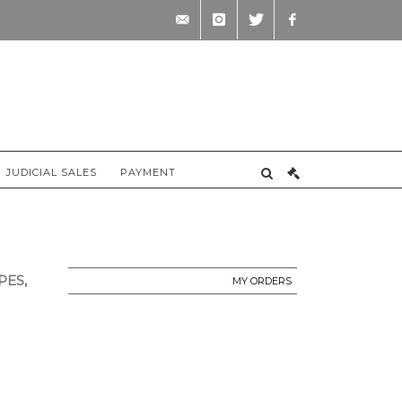
contact@briscadieu-
instagram
twitter
facebook
bordeaux.com
JUDICIAL SALES
PAYMENT
PES,
MY ORDERS