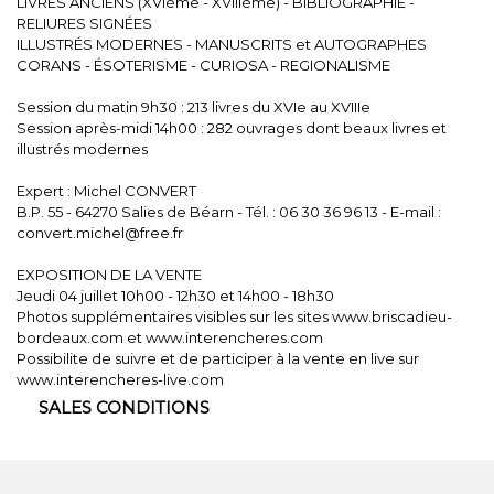
LIVRES ANCIENS (XVIème - XVIIIème) - BIBLIOGRAPHIE -
RELIURES SIGNÉES
ILLUSTRÉS MODERNES - MANUSCRITS et AUTOGRAPHES
CORANS - ÉSOTERISME - CURIOSA - REGIONALISME
Session du matin 9h30 : 213 livres du XVIe au XVIIIe
Session après-midi 14h00 : 282 ouvrages dont beaux livres et
illustrés modernes
Expert : Michel CONVERT
B.P. 55 - 64270 Salies de Béarn - Tél. : 06 30 36 96 13 - E-mail :
convert.michel@free.fr
EXPOSITION DE LA VENTE
Jeudi 04 juillet 10h00 - 12h30 et 14h00 - 18h30
Photos supplémentaires visibles sur les sites www.briscadieu-
bordeaux.com et www.interencheres.com
Possibilite de suivre et de participer à la vente en live sur
www.interencheres-live.com
SALES CONDITIONS