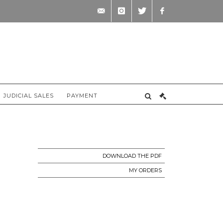
contact@briscadieu-
instagram
twitter
facebook
bordeaux.com
JUDICIAL SALES
PAYMENT
DOWNLOAD THE PDF
MY ORDERS