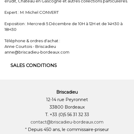
érudit, Château en Gascogne et autres collections particulières.
Expert : M. Michel CONVERT
Exposition : Mercredi 5 Décembre de 10H à 12H et de 14H30 à
18H30
Téléphone & ordres d'achat :
Anne Courtois - Briscadieu
anne@briscadieu-bordeaux.com
SALES CONDITIONS
Briscadieu
12-14 rue Peyronnet
33800 Bordeaux
T. +33 (0)5 56 31 32 33
contact@briscadieu-bordeaux.com
“ Depuis 450 ans, le commissaire-priseur