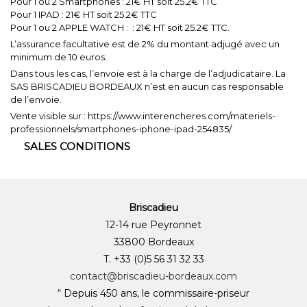
Pour 1 ou 2 Smartphones : 21€ HT soit 25.2€ TTC
Pour 1 IPAD : 21€ HT soit 25.2€ TTC
Pour 1 ou 2 APPLE WATCH : : 21€ HT soit 25.2€ TTC.
L’assurance facultative est de 2% du montant adjugé avec un
minimum de 10 euros.
Dans tous les cas, l’envoie est à la charge de l’adjudicataire. La
SAS BRISCADIEU BORDEAUX n’est en aucun cas responsable
de l’envoie.
Vente visible sur : https://www.interencheres.com/materiels-
professionnels/smartphones-iphone-ipad-254835/
SALES CONDITIONS
Briscadieu
12-14 rue Peyronnet
33800 Bordeaux
T. +33 (0)5 56 31 32 33
contact@briscadieu-bordeaux.com
“ Depuis 450 ans, le commissaire-priseur