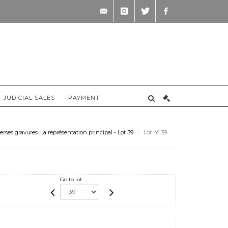
contact@briscadieu-
instagram
twitter
facebook
bordeaux.com
JUDICIAL SALES
PAYMENT
ses gravures. La représentation principal - Lot 39
Lot n° 39
Go to lot