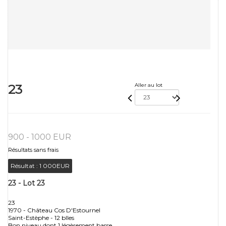
23
Aller au lot
900 - 1000 EUR
Résultats sans frais
Résultat :
1 000EUR
23 - Lot 23
23
1970 - Château Cos D'Estournel
Saint-Estèphe - 12 blles
Bon niveau dont 1 légèrement basse