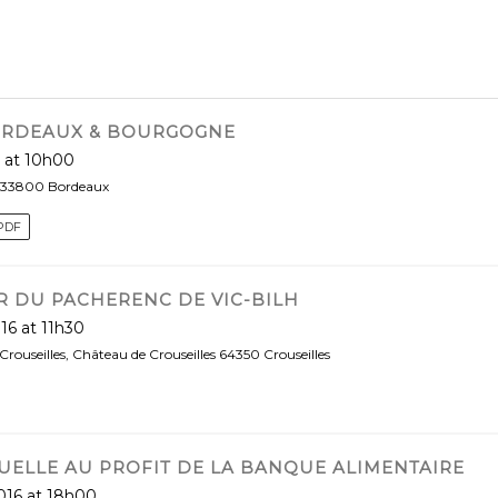
ORDEAUX & BOURGOGNE
 at 10h00
t 33800 Bordeaux
PDF
R DU PACHERENC DE VIC-BILH
16 at 11h30
Crouseilles, Château de Crouseilles 64350 Crouseilles
UELLE AU PROFIT DE LA BANQUE ALIMENTAIRE
016 at 18h00