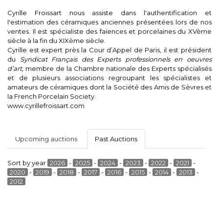
Cyrille Froissart nous assiste dans l'authentification et
l'estimation des céramiques anciennes présentées lors de nos
ventes. Il est spécialiste des faïences et porcelaines du XVème
siècle à la fin du XIXème siècle.
Cyrille est expert près la Cour d’Appel de Paris, il est président
du
Syndicat Français des Experts professionnels en oeuvres
d’art,
membre de la Chambre nationale des Experts spécialisés
et de plusieurs associations regroupant les spécialistes et
amateurs de céramiques dont la Société des Amis de Sèvres et
la French Porcelain Society.
www.cyrillefroissart.com
Upcoming auctions
Past Auctions
Sort by year
2026
-
2025
-
2024
-
2023
-
2022
-
2021
-
2020
-
2019
-
2018
-
2017
-
2016
-
2015
-
2014
-
2013
-
2012